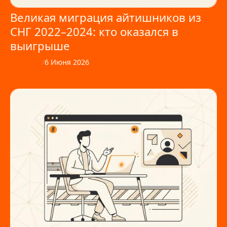
Великая миграция айтишников из
СНГ 2022–2024: кто оказался в
выигрыше
Рынок IT
/
6 Июня 2026