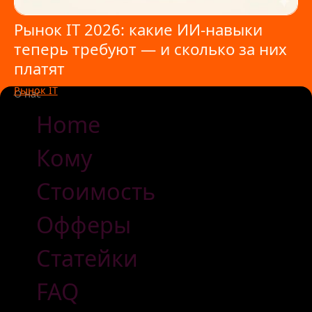
Рынок IT 2026: какие ИИ-навыки
теперь требуют — и сколько за них
платят
Рынок IT
/
6 Июня 2026
О нас
Home
Кому
Стоимость
Офферы
Статейки
FAQ