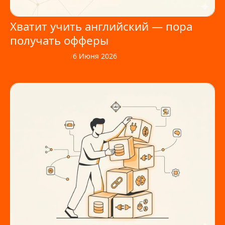
Хватит учить английский — пора
получать офферы
Офферный совет
/
6 Июня 2026