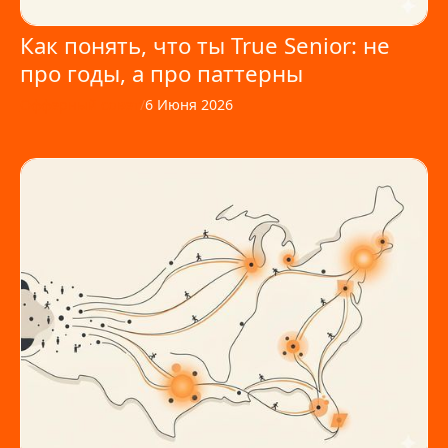
Как понять, что ты True Senior: не
про годы, а про паттерны
Офферный совет
/
6 Июня 2026