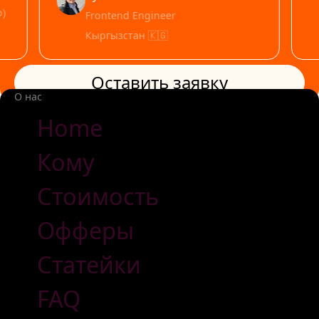
o)
Frontend Engineer
Кыргызстан 🇰🇬
Оставить заявку
Оставить заявку
О нас
Home
Кому
Стоимость
Офферы
Статейки
FAQ