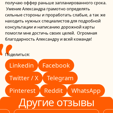
получаю оффер раньше запланированного срока.
Умение Александра грамотно определять
сильные стороны и проработать слабые, а так же
находить нужных специалистов для подробной
консультации и написанию дорожной карты
помогли мне достичь своих целей. Огромная
благодарность Александру и всей команде!
Поделиться:
Linkedin
Facebook
Linkedin
Facebook
Twitter / X
Telegram
Twitter / X
Telegram
Pinterest
Reddit
WhatsApp
Pinterest
Reddit
WhatsApp
Другие отзывы