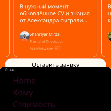
В нужный момент
В
обновлённое CV и знания
н
от Александра сыграли
к
решающую роль и дали
н
результат
м
Shahriyar Mirzai
п
Frontend Developer
р
Азербайджан 🇦🇿
Оставить заявку
Оставить заявку
О нас
Home
Кому
Стоимость